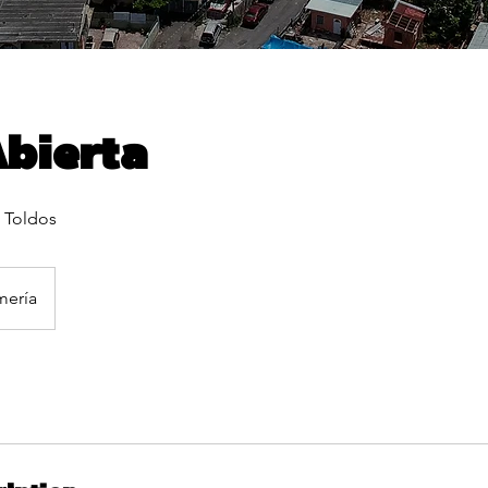
bierta
 Toldos
mería