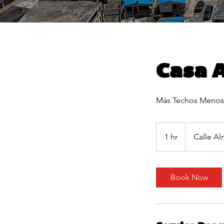
Casa A
Más Techos Menos
1 hr
1
Calle Al
h
Book Now